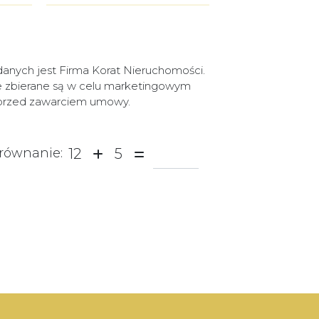
nych jest Firma Korat Nieruchomości.
e zbierane są w celu marketingowym
e przed zawarciem umowy.
12
5
równanie: