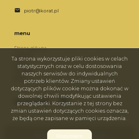
piotr@korat.pl
menu
Strona główna
O firmie
Ta strona wykorzystuje pliki cookies w celach
Oferty
statystycznych oraz w celu dostosowania
Kontakt
naszych serwisów do indywidualnych
Rodo
potrzeb klientów. Zmiany ustawień
dotyczących plików cookie można dokonać w
dowolnej chwili modyfikując ustawienia
Facebook
Facebook
social media
przeglądarki. Korzystanie z tej strony bez
zmian ustawień dotyczących cookies oznacza,
że będą one zapisane w pamięci urządzenia.
Firma Korat Nieruchomości © 2026
Rozumiem