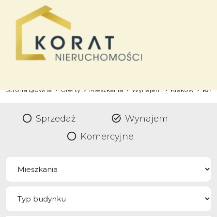
Strona główna
Oferty
Mieszkania
Wynajem
Kraków
Kro
Sprzedaż
Wynajem
Komercyjne