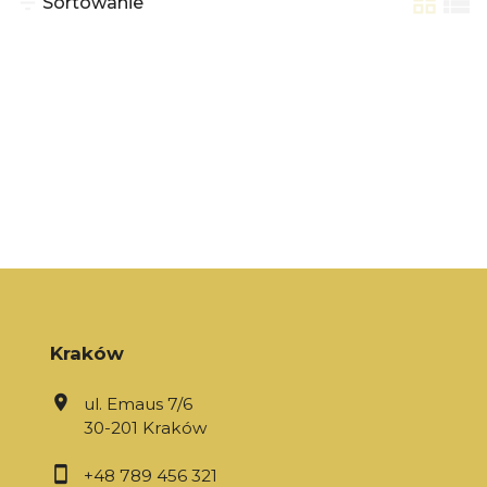
Sortowanie
tabela
list
Kraków
ul. Emaus 7/6
30-201 Kraków
+48 789 456 321