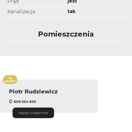
jest
Prąd
tak
Kanalizacja
Pomieszczenia
14
OFERT
Piotr Rudziewicz
609 054 605
Napisz wiadomość