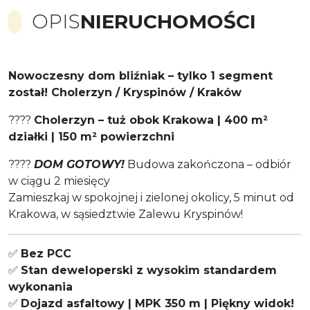
OPIS
NIERUCHOMOŚCI
Nowoczesny dom bliźniak – tylko 1 segment
został! Cholerzyn / Kryspinów / Kraków
????
Cholerzyn – tuż obok Krakowa | 400 m²
działki | 150 m² powierzchni
????
DOM GOTOWY!
Budowa zakończona – odbiór
w ciągu 2 miesięcy
Zamieszkaj w spokojnej i zielonej okolicy, 5 minut od
Krakowa, w sąsiedztwie Zalewu Kryspinów!
✅
Bez PCC
✅
Stan deweloperski z wysokim standardem
wykonania
✅
Dojazd asfaltowy | MPK 350 m | Piękny widok!