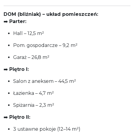
DOM (bliźniak) – układ pomieszczeń:
➡️
Parter:
Hall – 12,5 m²
Pom. gospodarcze – 9,2 m²
Garaż – 26,8 m²
➡️
Piętro I:
Salon z aneksem – 44,5 m²
Łazienka – 4,7 m²
Spiżarnia – 2,3 m²
➡️
Piętro II:
3 ustawne pokoje (12–14 m²)