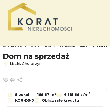
Strona główna
Oferty
Domy
Sprzedaż
Liszki
Cholerzyn
Dom na sprzedaż
Liszki, Cholerzyn
Dodaj do ulubionych
Drukuj
Udostępnij
2
5 pokoi
168.67 m²
6 515,68 zł/m
KOR-DS-5
Oblicz ratę kredytu