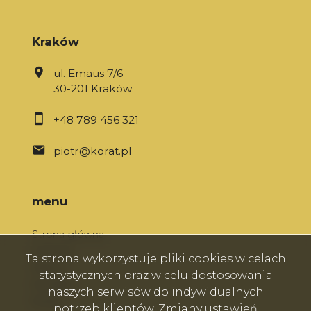
Kraków
ul. Emaus 7/6
30-201 Kraków
+48 789 456 321
piotr@korat.pl
menu
Strona główna
O firmie
Ta strona wykorzystuje pliki cookies w celach
Oferty
statystycznych oraz w celu dostosowania
Kontakt
naszych serwisów do indywidualnych
Rodo
potrzeb klientów. Zmiany ustawień