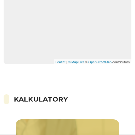
Leaflet
|
© MapTiler
©
OpenStreetMap
contributors
KALKULATORY